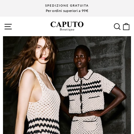
Vai
SPEDIZIONE GRATUITA
al
Per ordini superiori a 99€
Metti
contenuto
in
CAPUTOBOUTI
NAVIGAZIONE SITO
CE
pausa
la
COM
presentazione