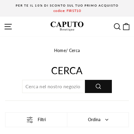
Vai
PER TE IL 10% DI SCONTO SUL TUO PRIMO ACQUISTO
al
codice: FIRST10
Metti
contenuto
in
NAVIGAZIONE SITO
CE
pausa
la
presentazione
Home
/
Cerca
CERCA
CERCA
Filtri
Ordina