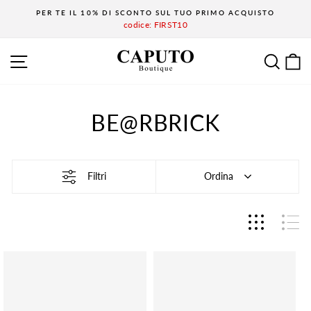
Vai
PER TE IL 10% DI SCONTO SUL TUO PRIMO ACQUISTO
al
codice: FIRST10
Metti
contenuto
in
NAVIGAZIONE SITO
CE
pausa
la
presentazione
BE@RBRICK
Filtri
Ordina