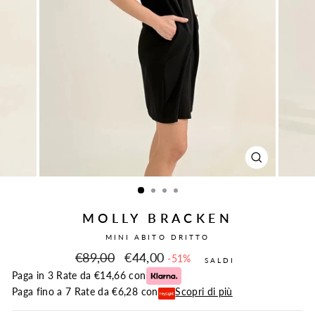
CHIUDI
(ESC)
MOLLY BRACKEN
MINI ABITO DRITTO
Prezzo
Prezzo
€89,00
€44,00
-51%
SALDI
intero
scontato
Paga in 3 Rate da €14,66 con
Paga fino a 7 Rate da €6,28 con
Scopri di più