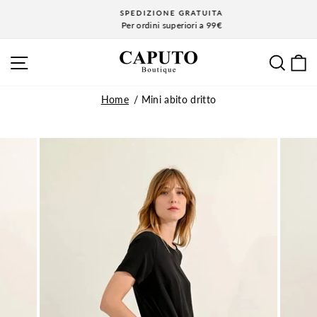
Vai
SPEDIZIONE GRATUITA
al
Per ordini superiori a 99€
Metti
contenuto
in
NAVIGAZIONE SITO
CE
pausa
la
presentazione
Home
Mini abito dritto