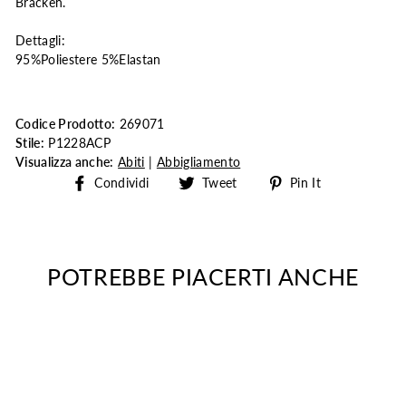
Bracken.
Dettagli:
95%Poliestere 5%Elastan
Codice Prodotto:
269071
Stile:
P1228ACP
Visualizza anche:
Abiti
|
Abbigliamento
Share
Tweet
Pin
Condividi
Tweet
Pin It
on
on
on
Facebook
Twitter
Pinterest
POTREBBE PIACERTI ANCHE
PROMO
SALDI