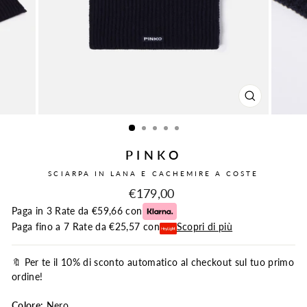
CHIUDI
(ESC)
PINKO
SCIARPA IN LANA E CACHEMIRE A COSTE
Prezzo
€179,00
intero
Paga in 3 Rate da €59,66 con
Paga fino a 7 Rate da €25,57 con
Scopri di più
🔖 Per te il 10% di sconto automatico al checkout sul tuo primo
ordine!
Colore:
Nero