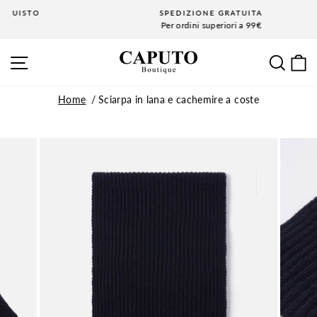
Vai
SPEDIZIONE GRATUITA
al
Per ordini superiori a 99€
Metti
contenuto
in
NAVIGAZIONE SITO
CE
pausa
la
presentazione
Home
Sciarpa in lana e cachemire a coste