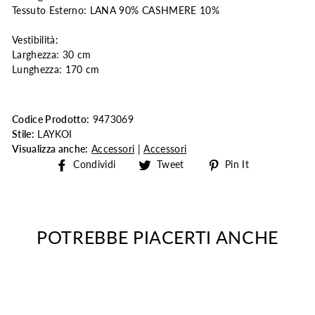
Tessuto Esterno: LANA 90% CASHMERE 10%
Vestibilità:
Larghezza: 30 cm
Lunghezza: 170 cm
Codice Prodotto:
9473069
Stile:
LAYKOI
Visualizza anche:
Accessori
|
Accessori
Share
Tweet
Pin
Condividi
Tweet
Pin It
on
on
on
Facebook
Twitter
Pinterest
POTREBBE PIACERTI ANCHE