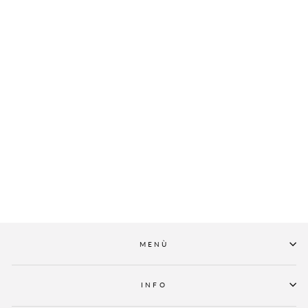
PINKO
SCIARPA IN LANA
E CACHEMIRE A
COSTE
€179,00
MENÙ
INFO